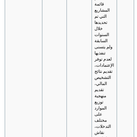
قائمة
المشاريع
التي تم
تحديدها
خلال
السنوات
السابقة
ولم يتسنى
تنفذيها
لعدم توفر
الإعتمادات،
تقديم نتائج
التشخيص
المالي،
تقديم
منهجية
توزيع
الموارد
على
مختلف
التدخلات،
نقاش