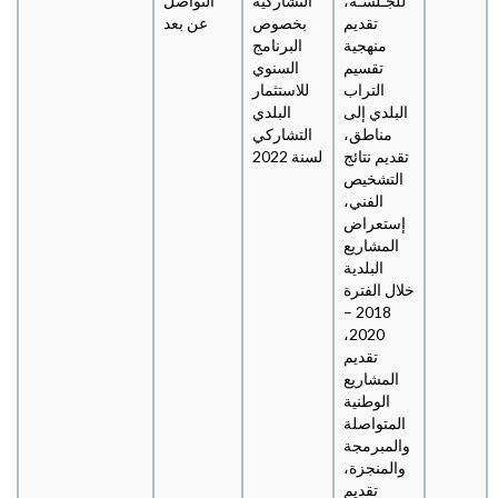
للجـلسـة،
التشاركية
التواصل
تقديم
بخصوص
عن بعد
منهجية
البرنامج
تقسيم
السنوي
التراب
للاستثمار
البلدي إلى
البلدي
مناطق،
التشاركي
تقديم نتائج
لسنة 2022
التشخيص
الفني،
إستعراض
المشاريع
البلدية
خلال الفترة
2018 –
2020،
تقديم
المشاريع
الوطنية
المتواصلة
والمبرمجة
والمنجزة،
تقديم