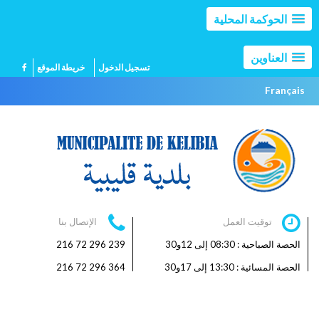
الحوكمة المحلية
العناوين
تسجيل الدخول
خريطة الموقع
Français
توقيت العمل
الإتصال بنا
الحصة الصباحية : 08:30 إلى 12و30
239 296 72 216
الحصة المسائية : 13:30 إلى 17و30
364 296 72 216