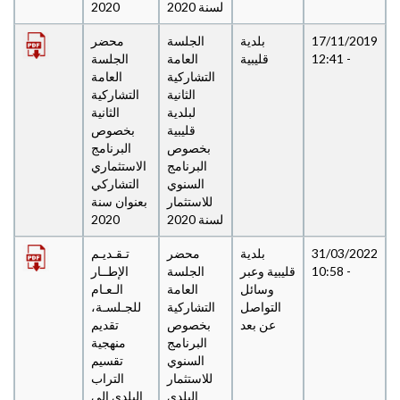
لسنة 2020
2020
17/11/2019
بلدية
الجلسة
محضر
- 12:41
قليبية
العامة
الجلسة
التشاركية
العامة
الثانية
التشاركية
لبلدية
الثانية
قليبية
بخصوص
بخصوص
البرنامج
البرنامج
الاستثماري
السنوي
التشاركي
للاستثمار
بعنوان سنة
لسنة 2020
2020
31/03/2022
بلدية
محضر
تـقـديـم
- 10:58
قليبية وعبر
الجلسة
الإطــار
وسائل
العامة
الـعـام
التواصل
التشاركية
للجـلسـة،
عن بعد
بخصوص
تقديم
البرنامج
منهجية
السنوي
تقسيم
للاستثمار
التراب
البلدي
البلدي إلى