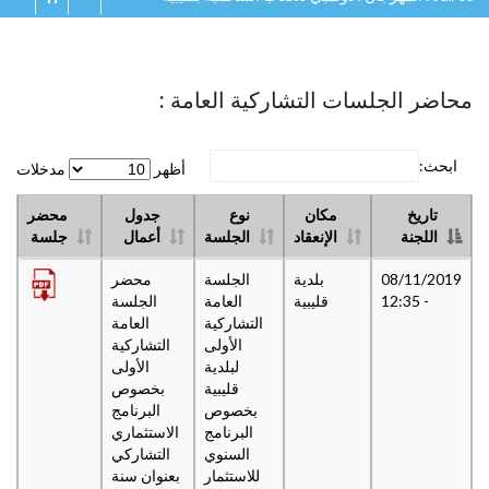
محاضر الجلسات التشاركية العامة :
ابحث:
أظهر
مدخلات
تاريخ
مكان
نوع
جدول
محضر
اللجنة
الإنعقاد
الجلسة
أعمال
جلسة
08/11/2019
بلدية
الجلسة
محضر
- 12:35
قليبية
العامة
الجلسة
التشاركية
العامة
الأولى
التشاركية
لبلدية
الأولى
قليبية
بخصوص
بخصوص
البرنامج
البرنامج
الاستثماري
السنوي
التشاركي
للاستثمار
بعنوان سنة