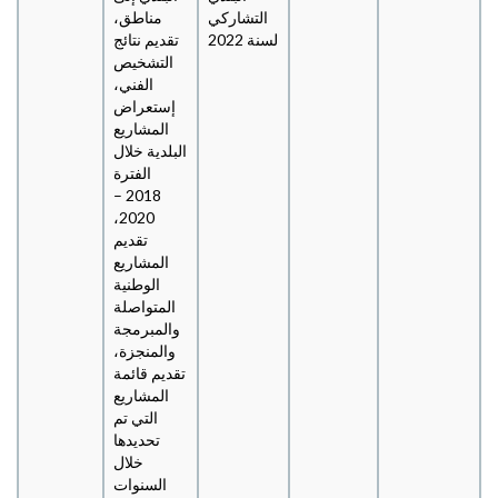
التشاركي
مناطق،
لسنة 2022
تقديم نتائج
التشخيص
الفني،
إستعراض
المشاريع
البلدية خلال
الفترة
2018 –
2020،
تقديم
المشاريع
الوطنية
المتواصلة
والمبرمجة
والمنجزة،
تقديم قائمة
المشاريع
التي تم
تحديدها
خلال
السنوات