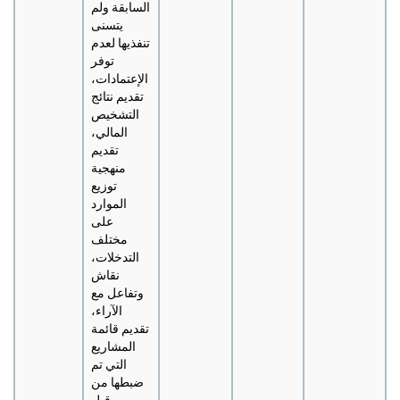
السابقة ولم
يتسنى
تنفذيها لعدم
توفر
الإعتمادات،
تقديم نتائج
التشخيص
المالي،
تقديم
منهجية
توزيع
الموارد
على
مختلف
التدخلات،
نقاش
وتفاعل مع
الآراء،
تقديم قائمة
المشاريع
التي تم
ضبطها من
قبل