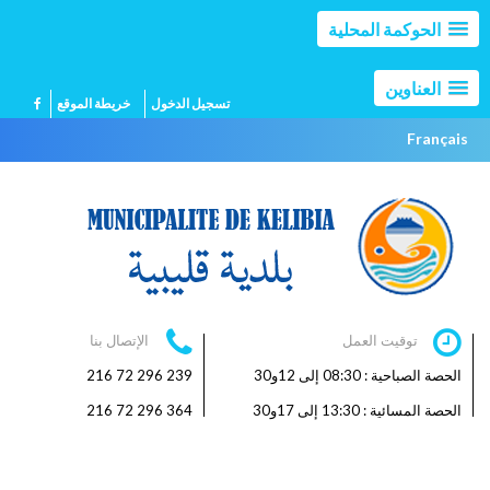
الحوكمة المحلية
العناوين
تسجيل الدخول
خريطة الموقع
Français
توقيت العمل
الإتصال بنا
الحصة الصباحية : 08:30 إلى 12و30
239 296 72 216
الحصة المسائية : 13:30 إلى 17و30
364 296 72 216