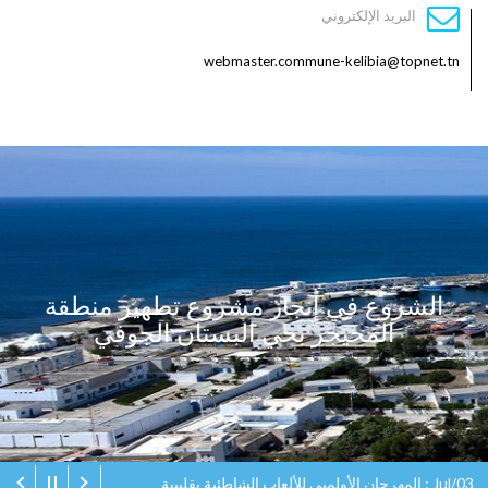
البريد الإلكتروني
webmaster.commune-kelibia@topnet.tn
الشروع في إنجاز مشروع تطهير منطقة
المحيجر بحي البستان الجوفي
Jul/03 : المهرجان الأولمبي للألعاب الشاطئية بقليبية