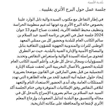
بلدية قليبية
جلسة عمل حول البرج الأثري بقليبية .
في إطار التفاعل مع مكتوب السيدة والية نابل الوارد علينا
بخصوص حالة البرج الأثري ودعوتها لتدعيم منظومة الحراسة
وتنظيف محيط القلعة الأثرية، إنعقدت صباح اليوم 13 جوان
2024 جلسة عمل في الغرض برئاسة السيد عبد السلام بن
سالم الكاتب العام للبلدية وبحضور كل من ممثلي المعهد
الوطني للتراث والمندوبية الجهوية للشؤون الثقافية بنابل
والمصالح الأمنية والإدارة الفنية بالبلدية، حيث تم التطرق
لفحوى مراسلة السيدة الوالية واستعراض النقائص وتحديد
المسؤوليات ومجال تدخل كل طرف. وأعلم السيد الكاتب العام
للبلدية الحضور بالأعمال التخريبية التي لحقت شبكة الإنارة
التجميلية من قبل بعض المارقين عن القانون موضحا بضرورة
إيجاد حلول عملية آنية التنفيذ للحد من هاته الظاهرة التي تهدد
الممتلكات العامة. وقد أبدى الحضور الاستعداد التام والتعهد
لتلافي النقائص وفق الإمكانيات المتوفرة وفي ختام الجلسة أكد
السيد عبد السلام بن سالم بضرورة الإسراع بالتدخل كل في
مجاله والتنسيق مع البلدية لتذليل الصعوبات وإرجاع المعلم
الأثري لإشعاعه والمحافظة على مكانته التاريخية.