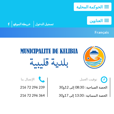
الحوكمة المحلية
العناوين
تسجيل الدخول
خريطة الموقع
Français
توقيت العمل
الإتصال بنا
الحصة الصباحية : 08:30 إلى 12و30
239 296 72 216
الحصة المسائية : 13:30 إلى 17و30
364 296 72 216