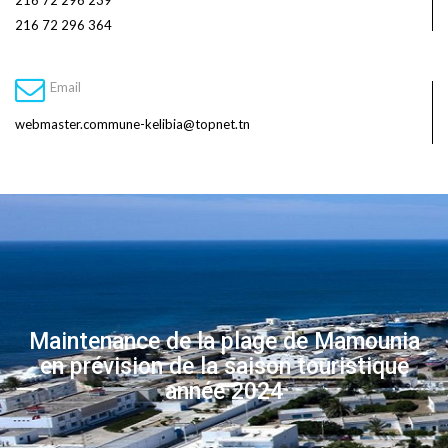
216 72 296 239
216 72 296 364
Email
webmaster.commune-kelibia@topnet.tn
Maintenance de la plage de Mamounia
en prévision de la saison touristique
année 2024