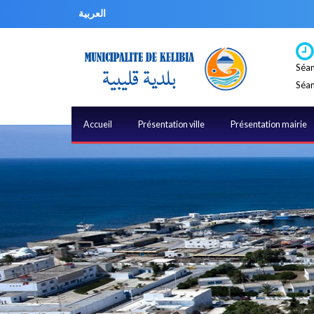
العربية
Séan
Séan
Accueil
Présentation ville
Présentation mairie