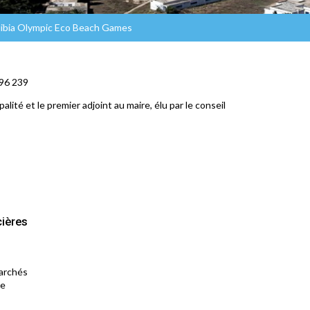
élibia Olympic Eco Beach Games
296 239
lité et le premier adjoint au maire, élu par le conseil
cières
marchés
le