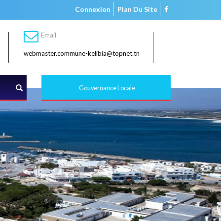
Connexion
Plan Du Site
Email
webmaster.commune-kelibia@topnet.tn
Rechercher
Gouvernance Locale