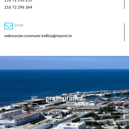
216 72 296 239
216 72 296 364
Email
webmaster.commune-kelibia@topnet.tn
preimprimes